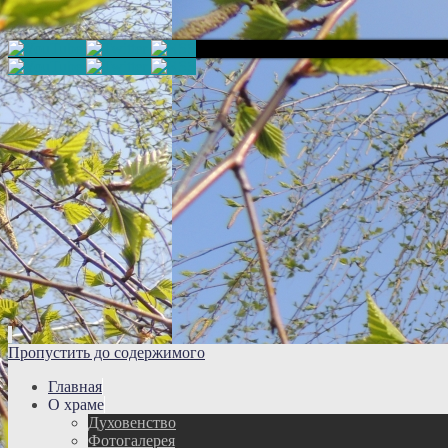
Пропустить до содержимого
Главная
О храме
Духовенство
Фотогалерея