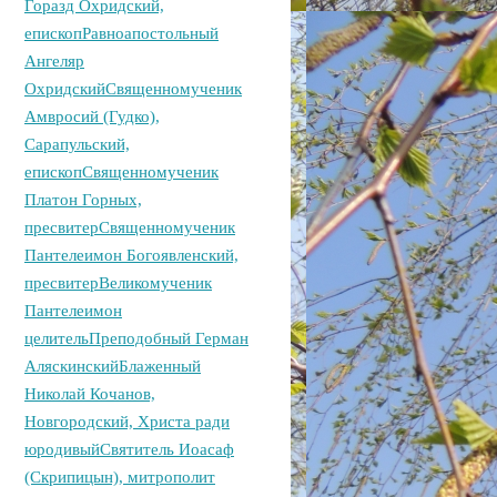
Горазд Охридский,
епископ
Равноапостольный
Ангеляр
Охридский
Священномученик
Амвросий (Гудко),
Сарапульский,
епископ
Священномученик
Платон Горных,
пресвитер
Священномученик
Пантелеимон Богоявленский,
пресвитер
Великомученик
Пантелеимон
целитель
Преподобный Герман
Аляскинский
Блаженный
Николай Кочанов,
Новгородский, Христа ради
юродивый
Святитель Иоасаф
(Скрипицын), митрополит