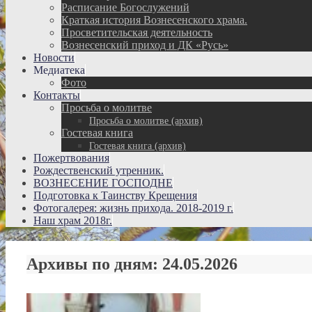
Расписание Богослужений
Краткая история Вознесенского храма.
Просветительская деятельность
Вознесенский приход и ДК «Русь»
Новости
Медиатека
Фото
Контакты
Просьба о молитве
Просьба о молитве (архив)
Гостевая книга
Гостевая книга (архив)
Пожертвования
Рождественский утренник.
ВОЗНЕСЕНИЕ ГОСПОДНЕ
Подготовка к Таинству Крещения
Фотогалерея: жизнь прихода. 2018-2019 г.
Наш храм 2018г.
Архивы по дням:
24.05.2026