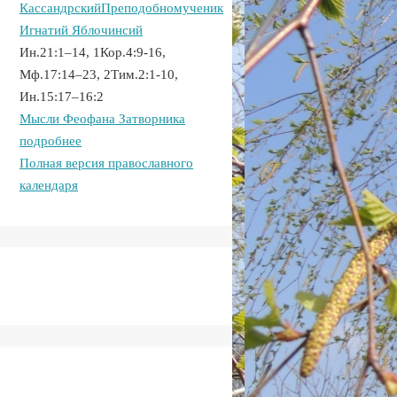
Кассандрский
Преподобномученик
Игнатий Яблочинсий
Ин.21:1–14, 1Кор.4:9-16,
Мф.17:14–23, 2Тим.2:1-10,
Ин.15:17–16:2
Мысли Феофана Затворника
подробнее
Полная версия православного
календаря